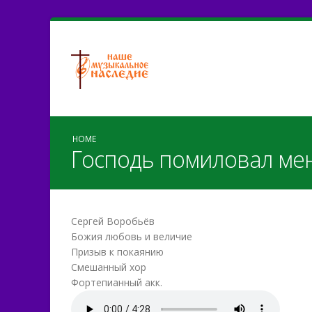
HOME
Господь помиловал ме
Сергей Воробьёв
Божия любовь и величие
Призыв к покаянию
Смешанный хор
Фортепианный акк.
Господь помиловал.mp3