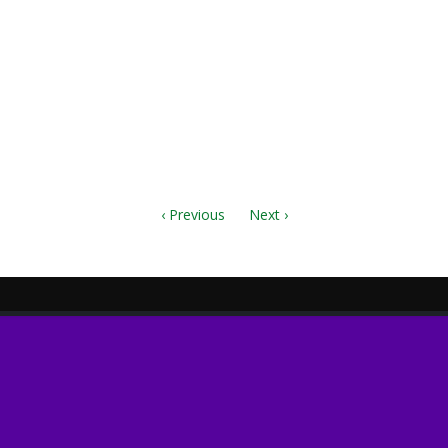
Score.pdf
r.pdf
o.pdf
‹ Previous
Next ›