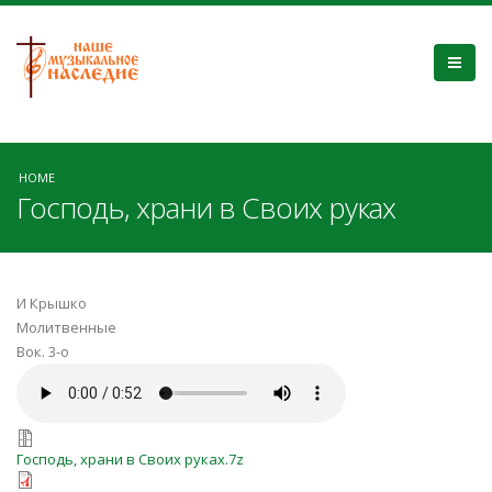
HOME
Господь, храни в Своих руках
И Крышко
Молитвенные
Вок. 3-о
Господь, храни в Своих руках.mp3
Господь, храни в Своих руках.7z
Господь, храни в Своих руках.7z