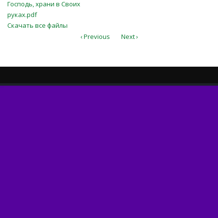
Господь, храни в Своих руках.pdf
Господь, храни в Своих
руках.pdf
Скачать все файлы
‹ Previous
Next ›