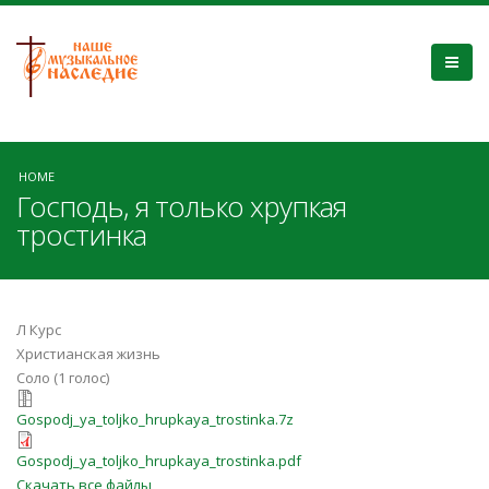
HOME
Господь, я только хрупкая
тростинка
Л Курс
Христианская жизнь
Соло (1 голос)
Gospodj_ya_toljko_hrupkaya_trostin
Gospodj_ya_toljko_hrupkaya_trostinka.7z
Gospodj_ya_toljko_hrupkaya_trostin
Gospodj_ya_toljko_hrupkaya_trostinka.pdf
Скачать все файлы