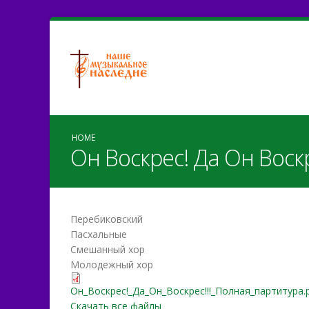
HOME
Он Воскрес! Да Он Воск
Перебиковский
Пасхальные
Смешанный хор
Молодежный хор
Он_Воскрес!_Да_Он_Воскр
Он_Воскрес!_Да_Он_Воскрес!!!_Полная_партитура.
Скачать все файлы