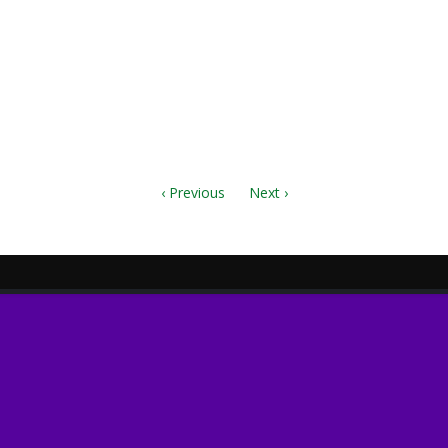
oir.pdf
l Score.pdf
ano.pdf
‹ Previous
Next ›