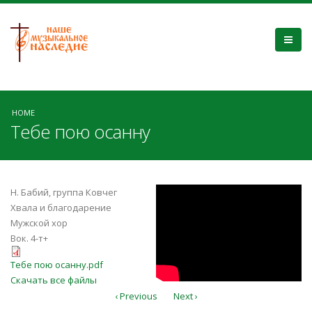
HOME
Тебе пою осанну
g_MN8weBv8o
Н. Бабий, группа Ковчег
Хвала и благодарение
Мужской хор
Вок. 4-т+
Тебе пою осанну.pdf
Тебе пою осанну.pdf
Скачать все файлы
‹ Previous
Next ›