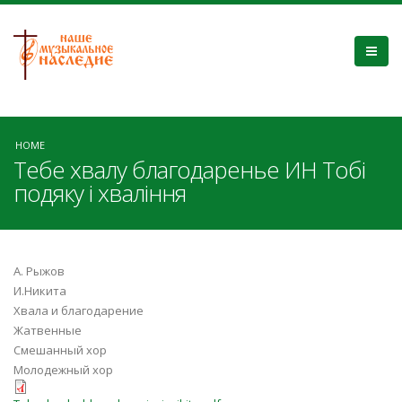
HOME
Тебе хвалу благодаренье ИН Тобі
подяку і хваління
А. Рыжов
И.Никита
Хвала и благодарение
Жатвенные
Смешанный хор
Молодежный хор
Tebe_hvalu_blagodarenje_i_nikita.pd