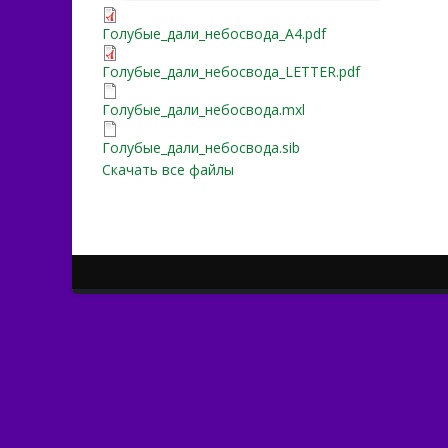
Голубые_дали_небосвода
Голубые_дали_небосвода_A4.pdf
Голубые_дали_небосвода
Голубые_дали_небосвода_LETTER.pdf
Голубые_дали_небосвода
Голубые_дали_небосвода.mxl
Голубые_дали_небосвода
Голубые_дали_небосвода.sib
Скачать все файлы