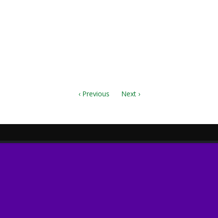
_A4.pdf
_LETTER.pdf
.mxl
.sib
‹ Previous
Next ›