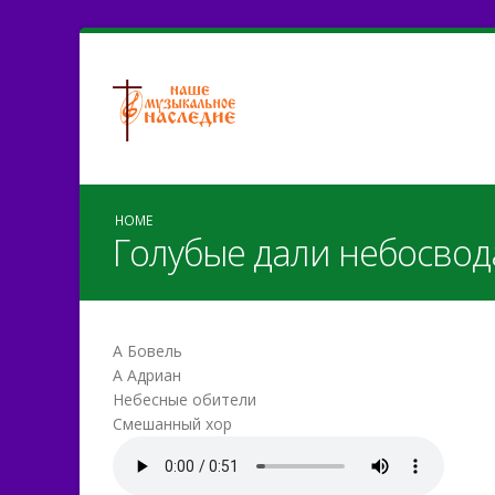
HOME
Голубые дали небосвод
А Бовель
А Адриан
Небесные обители
Смешанный хор
Голубые_дали_небосвод