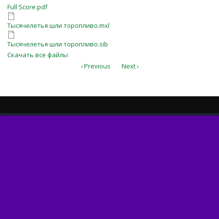
Full Score.pdf
Full Score.pdf
Тысячелетья шли торопливо.mxl
Тысячелетья шли торопливо.mxl
Тысячелетья шли торопливо.sib
Тысячелетья шли торопливо.sib
Скачать все файлы
‹ Previous
Next ›