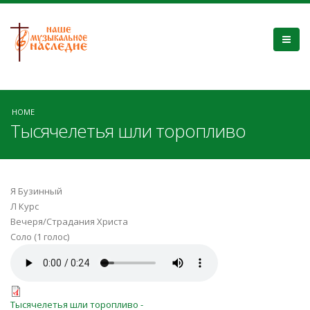
HOME
Тысячелетья шли торопливо
Я Бузинный
Л Курс
Вечеря/Страдания Христа
Соло (1 голос)
Тысячелетья шли
торопливо.mp3
Тысячелетья шли торопливо -
Тысячелетья шли торопливо -