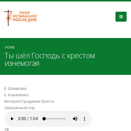
HOME
Ты шёл Господь с крестом
изнемогая
Е. Шамрова
Е. Коваленко
Вечеря/Страдания Христа
Смешанный хор
ty_shel_Gospodj_kovalenko.mp3