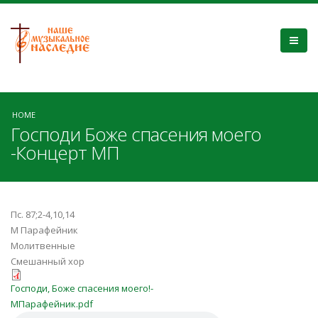
HOME
Господи Боже спасения моего
-Концерт МП
Пс. 87;2-4,10,14
М Парафейник
Молитвенные
Смешанный хор
Господи, Боже спасения моего!-
Господи, Боже спасения моего!-
МПарафейник.pdf
МПарафейник.pdf