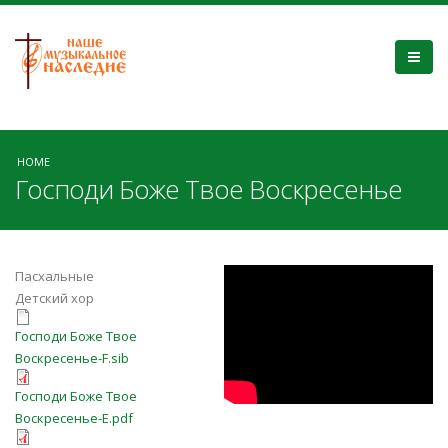
HOME
Господи Боже Твое Воскресенье
ryaoH0ksV-0
Пасхальные
Детский хор
Господи Боже Твое Воскресенье-
Господи Боже Твое
F.sib
Воскресенье-F.sib
Господи Боже Твое Воскресенье-
Господи Боже Твое
E.pdf
Воскресенье-E.pdf