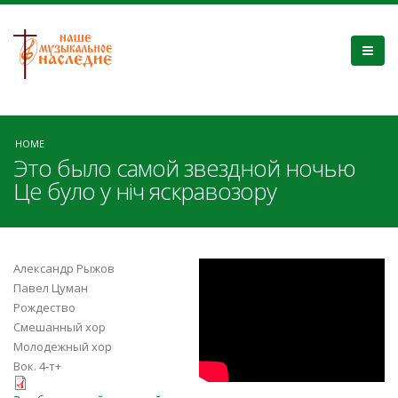
HOME
Это было самой звездной ночью
Це було у ніч яскравозору
HT1Gt3W3zr0
Александр Рыжов
Павел Цуман
Рождество
Смешанный хор
Молодежный хор
Вок. 4-т+
Это было самой звездной