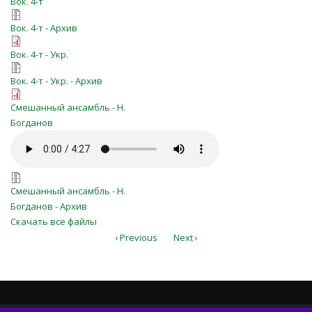
Вок. 4-т
Eto_bylo_utrom_v_pervyj_den_nedeli
Вок. 4-т - Архив
ukr_Eto_bylo_utrom_v_pervyj_den_ne
Вок. 4-т - Укр.
ukr_Eto_bylo_utrom_v_pervyj_den_ne
Вок. 4-т - Укр. - Архив
partitur_ zorii_sfintei_zile.pdf
Смешанный ансамбль - Н.
Богданов
zorii_sfintei_zile.mp3
zorii_sfintei_zile.7z
Смешанный ансамбль - Н.
Богданов - Архив
Скачать все файлы
‹ Previous
Next ›