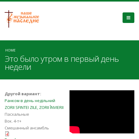
HOME
Это было утром в первый день
недели
Q6BzwBfUio8
Другой вариант:
Ранком в день недільний
ZORII SFINTEI ZILE, ZORII ÎNVIERII
Пасхальные
Вок. 4-т+
Смешанный ансамбль
Eto_bylo_utrom_v_pervyj_den_nedeli