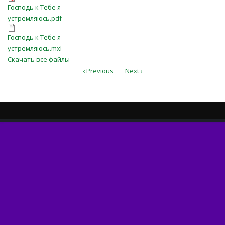
Господь к Тебе я устремляюсь.pdf
Господь к Тебе я
устремляюсь.pdf
Господь к Тебе я
Господь к Тебе я
устремляюсь.mxl
устремляюсь.mxl
Скачать все файлы
‹ Previous
Next ›