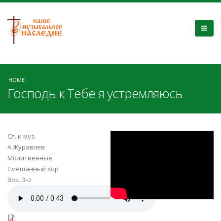
HOME
Господь к Тебе я устремляюсь
OpCraSNuUGo
Сл. и муз.
А.Журавлев
Молитвенные
Смешанный хор
Вок. 3-о
Господь к Тебе я
устремляюсь.mp3