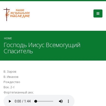
HOME
Господь Иисус Всемогущий
Спаситель
В. Заров
В. Иванов
Рождество
Вок. 2-т
Фортепианный акк.
gospod'_iisus_rozhdestvenskaja.mp