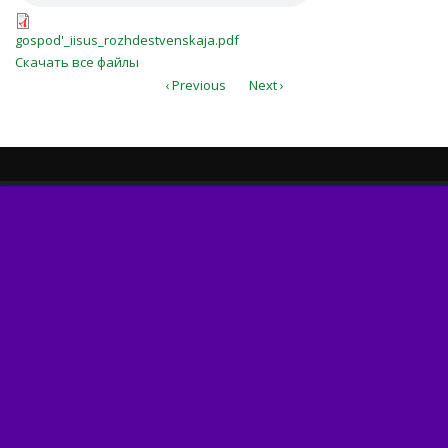
gospod'_iisus_rozhdestvenskaja.pdf
gospod'_iisus_rozhdestvenskaja.pdf
Скачать все файлы
‹ Previous
Next ›