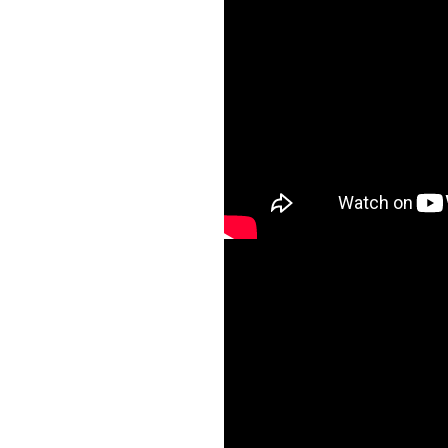
df
jgKEey5wt38