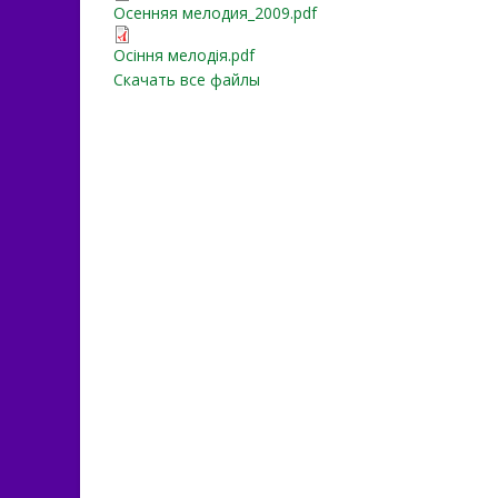
Осенняя мелодия_2009.p
Осенняя мелодия_2009.pdf
Осіння мелодія.pdf
Осіння мелодія.pdf
Скачать все файлы