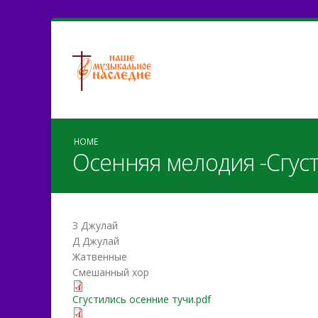
HOME
Осенняя мелодия -Сгуст
З Джулай
Д Джулай
Жатвенные
Смешанный хор
Сгустились осенние тучи
Сгустились осенние тучи.pdf