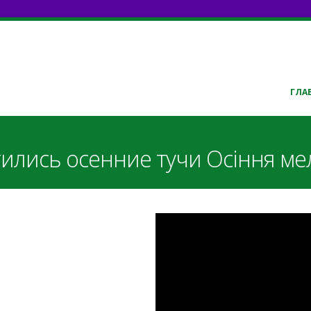
ГЛА
ились осенние тучи Осіння ме
aAmeyoVZwmc
.pdf