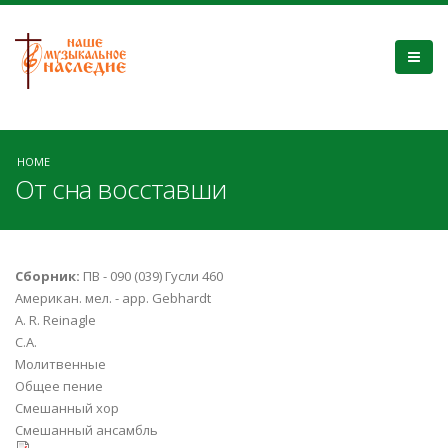
HOME
От сна восставши
Сборник:
ПВ - 090 (039) Гусли 460
Американ. мел. - арр. Gebhardt
A. R. Reinagle
С.А.
Молитвенные
Общее пение
Смешанный хор
Смешанный ансамбль