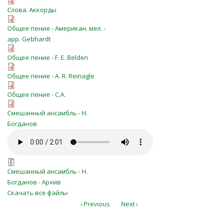
akkordi_№39a_ot_sna_vosstavshi_p
Слова. Аккорды
ot-sna-vosstavshi-(039a)_0.pdf
Общее пение - Американ. мел. -
арр. Gebhardt
ot-sna-vosstavshi-(039b)_0.pdf
Общее пение - F. E. Belden
ot-sna-vosstavshi-(039v)_0.pdf
Общее пение - A. R. Reinagle
ot-sna-vosstavshi-G460_0.pdf
Общее пение - С.А.
№39a_ot_sna_vosstavshi_pred_Tobo
Смешанный ансамбль - Н.
P-ra.pdf
Богданов
№39a_ot_sna_vosstavshi_pred_Tob
№39a_ot_sna_vosstavshi_pred_Tobo
Смешанный ансамбль - Н.
Богданов - Архив
Скачать все файлы
‹ Previous
Next ›