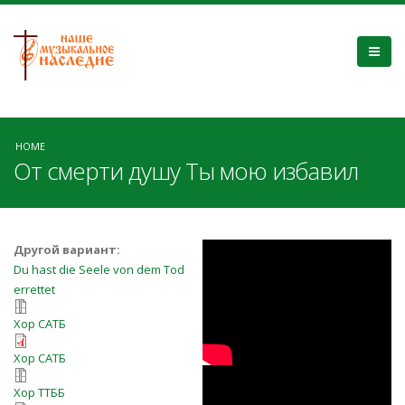
HOME
От смерти душу Ты мою избавил
От смерти душу
Другой вариант:
Du hast die Seele von dem Tod
Ты мою избавил
errettet
ot_smerti_dushu_ty_moyu_izbavil.7z
Хор САТБ
ot_smerti_dushu_ty_moyu_izbavil.pd
Хор САТБ
«От смерти душу
Ot_smerti_dushu_ttbb.7z
Хор ТТББ