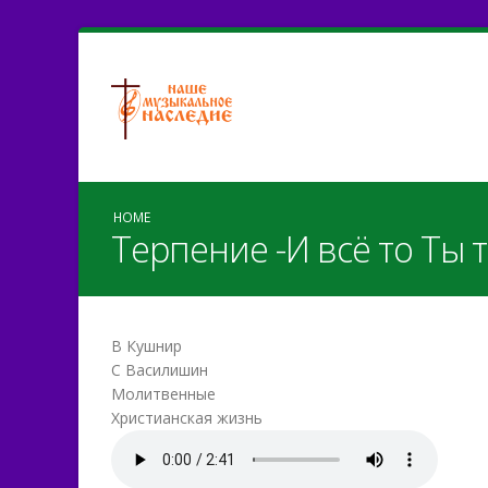
HOME
Терпение -И всё то Ты
В Кушнир
С Василишин
Молитвенные
Христианская жизнь
terpenie.mp3