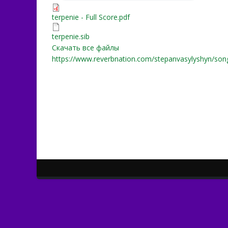
terpenie - Full Score.pdf
terpenie - Full Score.pdf
terpenie.sib
terpenie.sib
Скачать все файлы
https://www.reverbnation.com/stepanvasylyshyn/so