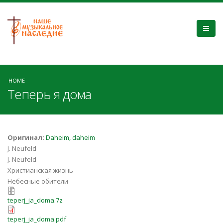
HOME
Теперь я дома
Оригинал:
Daheim, daheim
J. Neufeld
J. Neufeld
Христианская жизнь
Небесные обители
teperj_ja_doma.7z
teperj_ja_doma.7z
teperj_ja_doma.pdf
teperj_ja_doma.pdf