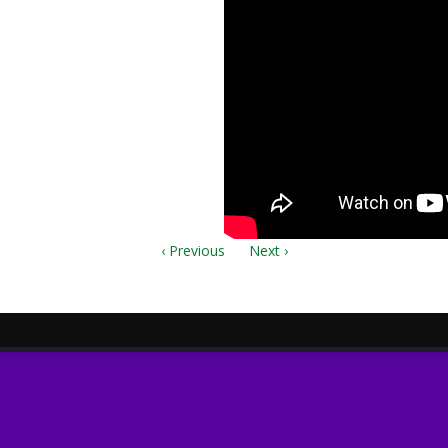
итА.mscz
‹ Previous
Next ›