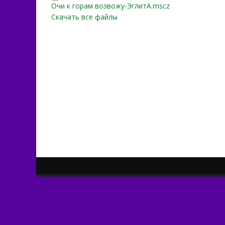
Очи к горам возвожу-Эгл
Очи к горам возвожу-ЭглитА.mscz
Скачать все файлы