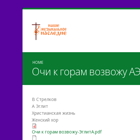
HOME
Очи к горам возвожу А
В Стрелков
А Эглит
Христианская жизнь
Женский хор
Очи к горам возвожу-Эгл
Очи к горам возвожу-ЭглитА.pdf