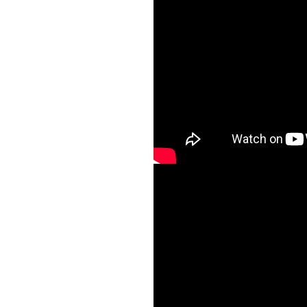
КАМЕРНЫЙ.mp3
ir.pdf
df
АМЕРНЫЙ.pdf
AI309nH50Uw
АМЕРНЫЙ.zip
ИМФ.pdf
МФ.zip