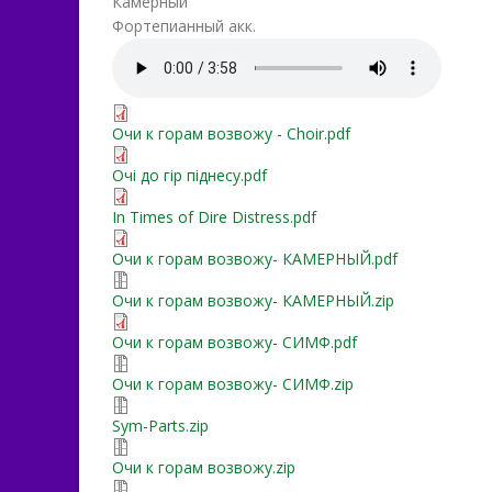
Камерный
Фортепианный акк.
Очи к горам возвожу- 
Очи к горам возвожу - Cho
Очи к горам возвожу - Choir.pdf
Очі до гір піднесу.pdf
Очі до гір піднесу.pdf
In Times of Dire Distress.p
In Times of Dire Distress.pdf
Очи к горам возвожу- К
Очи к горам возвожу- КАМЕРНЫЙ.pdf
Очи к горам возвожу- К
Очи к горам возвожу- КАМЕРНЫЙ.zip
Очи к горам возвожу- С
Очи к горам возвожу- СИМФ.pdf
Очи к горам возвожу- СИ
Очи к горам возвожу- СИМФ.zip
Sym-Parts.zip
Sym-Parts.zip
Очи к горам возвожу.zip
Очи к горам возвожу.zip