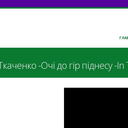
ГЛА
ченко -Очі до гір піднесу -In T
-PXOawxXnDE