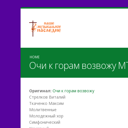
HOME
Очи к горам возвожу МТка
Оригинал:
Очи к горам возвожу
Стрелков Виталий
Ткаченко Максим
Молитвенные
Молодежный хор
Симфонический