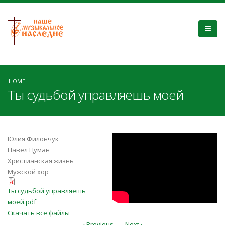
HOME
Ты судьбой управляешь моей
zuZtivmt5EI
Юлия Филончук
Павел Цуман
Христианская жизнь
Мужской хор
Ты судьбой управляешь моей.pdf
Ты судьбой управляешь
моей.pdf
Скачать все файлы
‹ Previous
Next ›