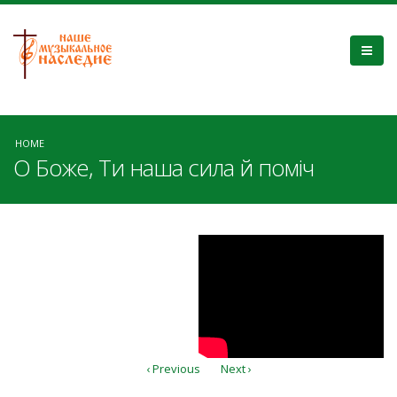
HOME
О Боже, Ти наша сила й поміч
AhZQEd4TngM
‹ Previous
Next ›