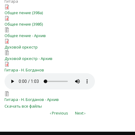
Гитара
o-Bozhjih-slov-ne-propuskaj-
Общее пение (398a)
o-Bozhjih-slov-ne-propuskaj-
(398a).pdf
Общее пение (398б)
o-Bozhjih-slov-ne-propuskaj-006.7z
(398b).pdf
Общее пение - Архив
О, Божьих слов.pdf
Духовой оркестр
О, Божьих слов.7z
Духовой оркестр - Архив
О, Божьих слов не пропускай
Гитара - Н. Богданов
О, Божьих слов не пропускай
(398б).pdf
(398б).mp3
o_Bozhjih_slov_ne_propuskaj_(398б)
Гитара - Н. Богданов - Архив
Скачать все файлы
‹ Previous
Next ›