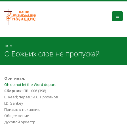
HOME
О Божьих слов не пропускай
Оригинал:
Oh do not let the Word depart
Сборник:
ПВ - 006 (398)
E. Reed; перев.: И.С. Проханов
I.D. Sankey
Призыв к покаянию
Общее пение
Духовой оркестр