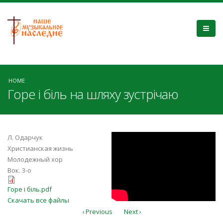
HOME
Горе і біль на шляху зустрічаю
QaKIoHj5s8g
Л. Одарчук
Христианская жизнь
Молодежный хор
Вок. 3-о
Горе і біль.pdf
Горе і біль.pdf
Скачать все файлы
‹ Previous
Next ›