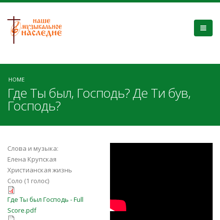
HOME
Где Ты был, Господь? Де Ти був,
Господь?
Q9uFCXCsj-s
Слова и музыка:
Елена Крупская
Христианская жизнь
Соло (1 голос)
Где Ты был Господь - Full
Где Ты был Господь - Full
Score.pdf
Score.pdf