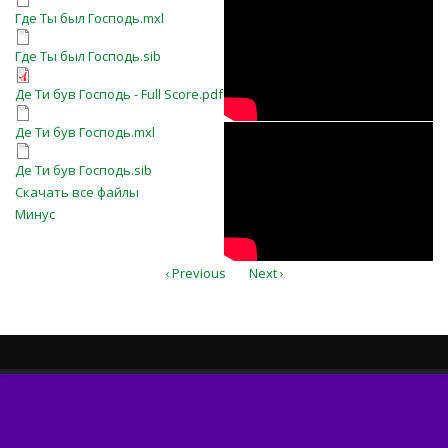
YO0Ok-lt7N0
Где Ты был Господь.mxl
Где Ты был Господь.mxl
Где Ты был Господь.sib
Где Ты был Господь.sib
Де Ти був Господь - Full Score.pdf
Де Ти був Господь - Full Score.pdf
Де Ти був Господь.mxl
DNOyeS0I-kA
Де Ти був Господь.mxl
Де Ти був Господь.sib
Де Ти був Господь.sib
Скачать все файлы
Минус
‹ Previous
Next ›