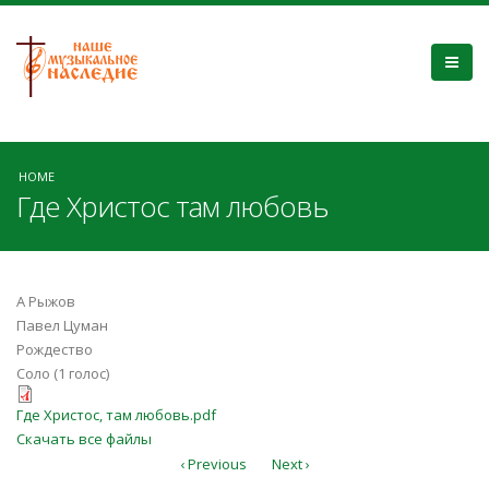
HOME
Где Христос там любовь
А Рыжов
Павел Цуман
Рождество
Соло (1 голос)
Где Христос, там любовь.pdf
Где Христос, там любовь.pdf
Скачать все файлы
‹ Previous
Next ›