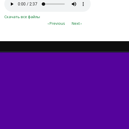
Где-то в Новый год снежинки.m4a
Скачать все файлы
‹ Previous
Next ›