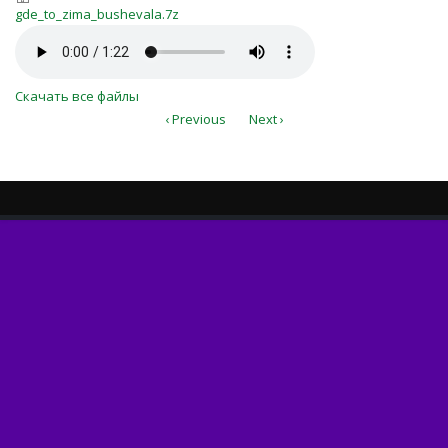
gde_to_zima_bushevala.7z
gde_to_zima_bushevala.7z
gde_to_zima_bushevala.mp3
Скачать все файлы
‹ Previous
Next ›