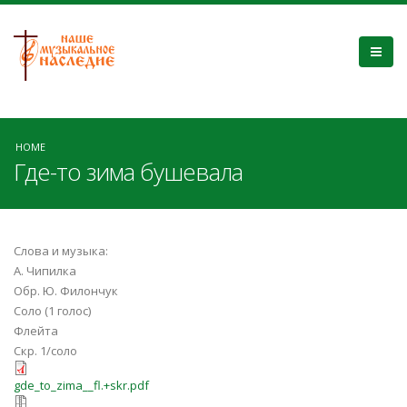
HOME
Где-то зима бушевала
Слова и музыка:
А. Чипилка
Обр. Ю. Филончук
Соло (1 голос)
Флейта
Скр. 1/соло
gde_to_zima__fl.+skr.pdf
gde_to_zima__fl.+skr.pdf