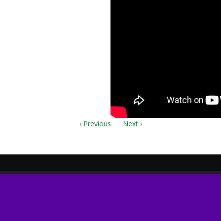
‹ Previous
Next ›