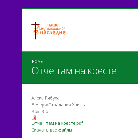
HOME
Отче там на кресте
Алекс Рябуха
Вечеря/Страдания Христа
Вок. 3-о
Отче , там на кресте.pdf
Отче , там на кресте.pdf
Скачать все файлы