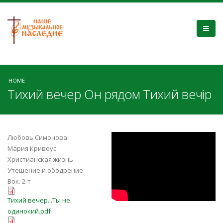
HOME
Тихий вечер Он рядом Тихий вечір
PFVclyPCGF4
Любовь Симонова
Мария Кривоус
Христианская жизнь
Утешение и ободрение
Вок. 2-т
Тихий вечер...Ты не одинокий.pdf
Тихий вечер...Ты не
одинокий.pdf