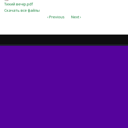
Тихий вечір.pdf
Тихий вечір.pdf
Скачать все файлы
‹ Previous
Next ›