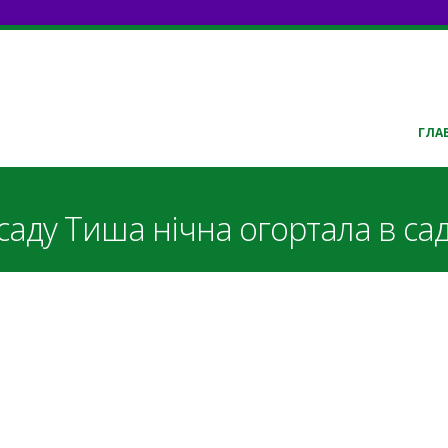
ГЛА
саду Тиша нічна огортала в са
ду.pdf
ду.mxl