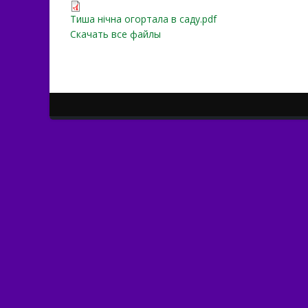
Тиша нічна огортала в са
Тиша нічна огортала в саду.pdf
Скачать все файлы