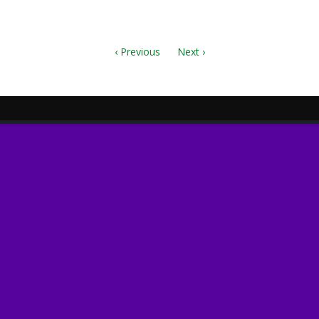
ду.pdf
‹ Previous
Next ›