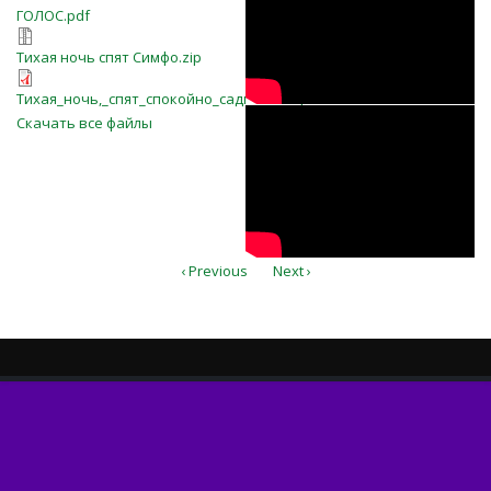
ГОЛОС.pdf
ГОЛОС.pdf
Тихая ночь спят Симфо.zip
Тихая ночь спят Симфо.zip
Тихая_ночь,_спят_спокойно_сады
Тихая_ночь,_спят_спокойно_сады_COPY.pdf
o0QzABXlebI
Скачать все файлы
‹ Previous
Next ›