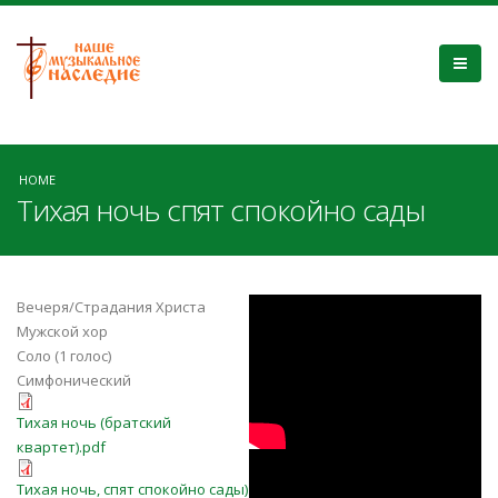
HOME
Тихая ночь спят спокойно сады
-RykxNvHyIg
Вечеря/Страдания Христа
Мужской хор
Соло (1 голос)
Симфонический
Тихая ночь (братский квартет).pdf
Тихая ночь (братский
квартет).pdf
8afVZ9PPUmM
Тихая ночь, спят спокойно сады)
Тихая ночь, спят спокойно сады)