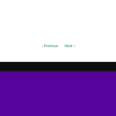
.pdf
‹ Previous
Next ›