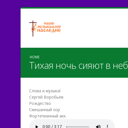
HOME
Тихая ночь сияют в неб
Слова и музыка!
Сергей Воробьёв
Рождество
Смешанный хор
Фортепианный акк.
Тихая ночь СВ.mp3