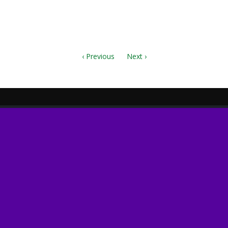
Ю.sib
Ю.mxl
‹ Previous
Next ›