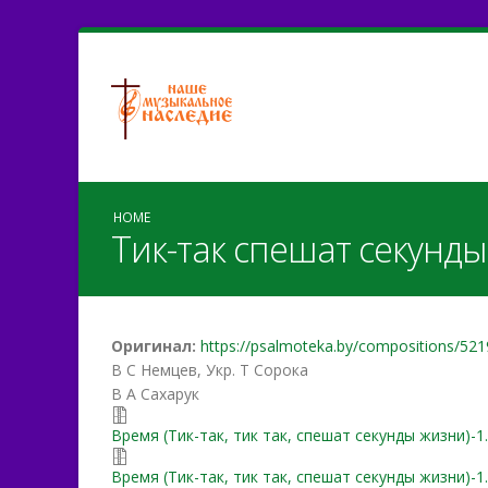
HOME
Тик-так спешат секунд
Оригинал:
https://psalmoteka.by/compositions/521
В С Немцев, Укр. Т Сорока
В А Сахарук
Время (Тик-так, тик так, 
Время (Тик-так, тик так, спешат секунды жизни)-1.
Время (Тик-так, тик так, 
Время (Тик-так, тик так, спешат секунды жизни)-1.