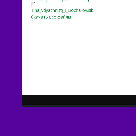
Tiha_vdyachnіstj_I_Bocharo
Tiha_vdyachnіstj_I_Bocharov.sib
Скачать все файлы