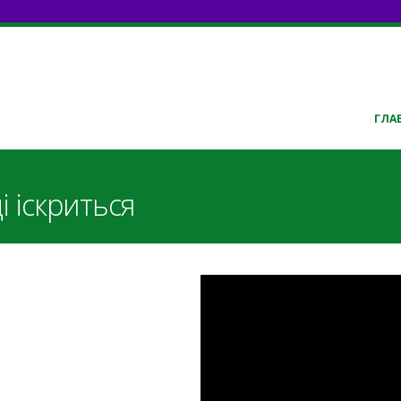
ГЛА
і іскриться
Тиха вдячність в
ov.pdf