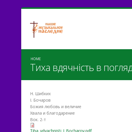
HOME
Тиха вдячність в погляд
Н. Шибких
І. Бочаров
Божия любовь и величие
Хвала и благодарение
Вок. 2-т
Tiha_vdyachnіstj_I_Bochar
Tiha_vdyachnіstj_I_Bocharov.pdf