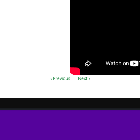
v.sib
‹ Previous
Next ›