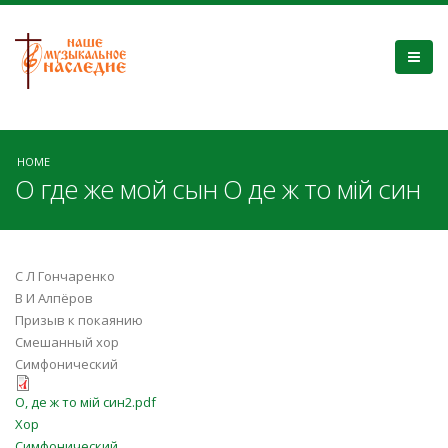
HOME
О где же мой сын О де ж то мій син
С Л Гончаренко
В И Алпёров
Призыв к покаянию
Смешанный хор
Симфонический
О, де ж то мій син2.pdf
О, де ж то мій син2.pdf
Хор
Симфонический