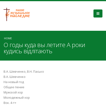
HOME
О годы куда вы летите А роки
кудись відлітають
В.А. Шевченко, В.Н. Пасько
В.А. Шевченко
На новый год
Общее пение
Мужской хор
Молодежный хор
Вок. 4-т+