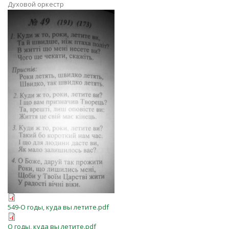
Духовой оркестр
Куди ж то роки летите ви.jpg
549-О годы, куда вы летите.pdf
549-О годы, куда вы летите.pdf
О годы, куда вы летите.pdf
О годы, куда вы летите.pdf