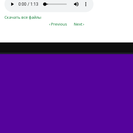
Ти Господь мій, і Друг, і
Пастир..mp3
Скачать все файлы
‹ Previous
Next ›