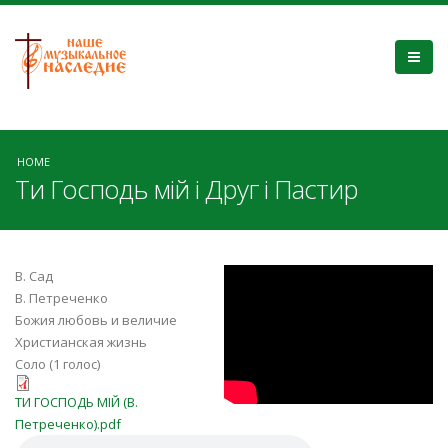
HOME
Ти Господь мій і Друг і Пастир
jHzwPINEG1Y
В. Сад
В. Петреченко
Божия любовь и величие
Христианская жизнь
Соло (1 голос)
ТИ ГОСПОДЬ МІЙ (В.
ТИ ГОСПОДЬ МІЙ (В.
Петреченко).pdf
Петреченко).pdf