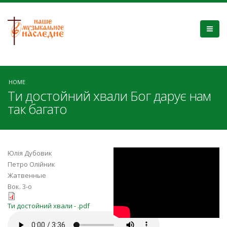
HOME
Ти достойний хвали Бог дарує нам
так багато
U2EVXhc6Wy8
Юлія Дубовик
Петро Олійник
Жатвенные
Вок. 3-о
Ти достойний хвали - .pdf
Ти достойний хвали - .pdf
Ти достойний хвали.mp3