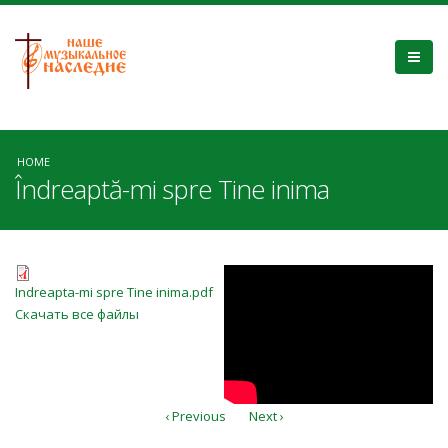
HOME
Îndreaptă-mi spre Tine inima
Indreapta-mi spre Tine inima.pdf
qQ1aZNWTR9Y
Indreapta-mi spre Tine inima.pdf
Скачать все файлы
‹ Previous
Next ›