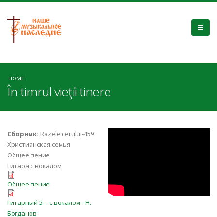
HOME
În timrul vieţíi tinere
In Timpul Vietii
Сборник:
Razele cerului-459
Христианская семья
Tineresti
Общее пение
Гитара с вокалом
in_timpul_vieții_tinere_Choir.pdf
Общее пение
in_timpul_vieții_tinere_Full Score.pdf
Гитарный 5-т с вокалом - Н.
Богданов