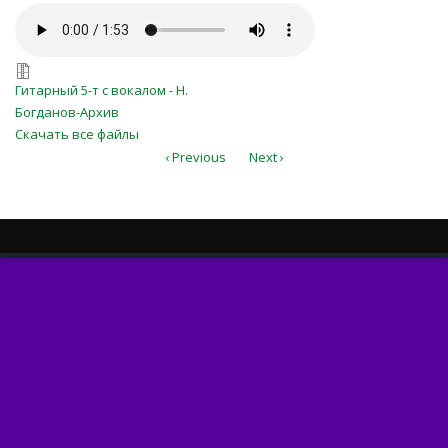
in_timpul_vieții_tinere.mp3
in_timpul_vieții_tinere.7z
Гитарный 5-т с вокалом - Н.
Богданов-Архив
Скачать все файлы
‹ Previous
Next ›