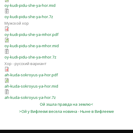
oy-kudi-pіdu-she-ya-hor.mid
oy-kudi-pіdu-she-ya-hor.7z
Мужской хор
oy-kudi-pіdu-she-ya-mhor.pdf
oy-kudi-pіdu-she-ya-mhor.mid
oy-kudi-pіdu-she-ya-mhor.7z
Хор - русский вариант
ah-kuda-sokroyus-ya-hor.pdf
ah-kuda-sokroyus-ya-hor.mid
ah-kuda-sokroyus-ya-hor.7z
Ой зішла правда на землю<
>Ой у Вифлеємі весела новина - Ныне в Вифлееме