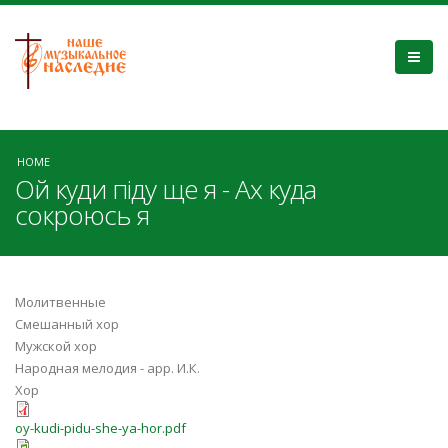
HOME
Ой куди піду ще я - Ах куда
сокроюсь я
Молитвенные
Смешанный хор
Мужской хор
Народная мелодия - арр. И.К.
Хор
oy-kudi-pіdu-she-ya-hor.pdf