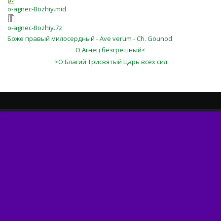
o-agnec-Bozhiy.mid
o-agnec-Bozhiy.7z
Боже правый милосердный - Ave verum - Ch. Gounod
О Агнец безгрешный<
>О Благий Трисвятый Царь всех сил