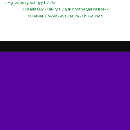
o-Agnec-bezgreshnyy-hor.7z
О хвала Ему - Там где Один пострадал за всех<
>О Агнец Божий - Ave verum - Ch. Gounod