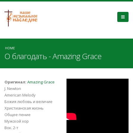
HOME
О благодать - Amazing Grace
Семья Кирнев- О,
Оригинал:
Amazing Grace
J. Newton
БЛАГОДАТЬ.
American Melody
Божия любовь и величие
Kirnev - AMAZING
Христианская жизнь
Общее пение
GRACE
Мужской хор
Libera in America:
Вок. 2-т