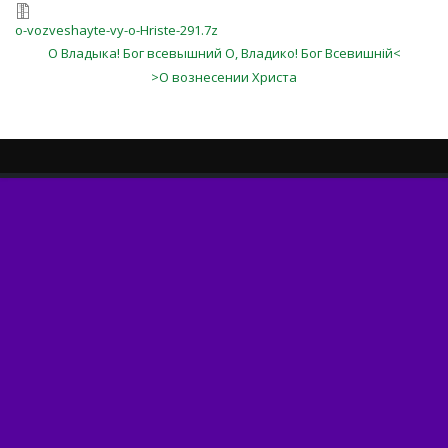
o-vozveshayte-vy-o-Hriste-291.7z
О Владыка! Бог всевышний О, Владико! Бог Всевишній<
>О вознесении Христа